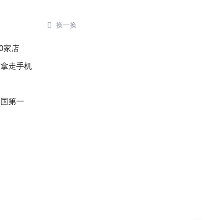

换一换
0家店
人拿走手机
全国第一