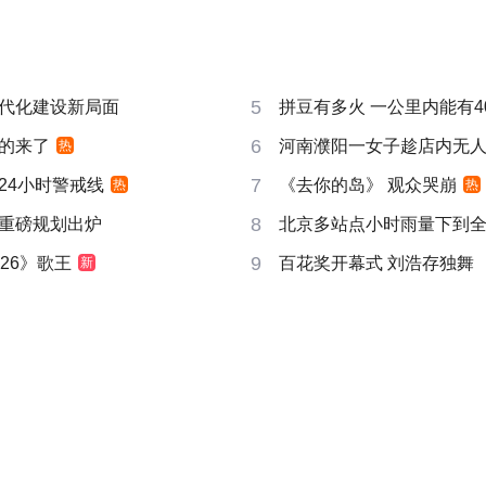
5
代化建设新局面
拼豆有多火 一公里内能有4
6
的来了
河南濮阳一女子趁店内无
热
7
24小时警戒线
《去你的岛》 观众哭崩
热
热
8
重磅规划出炉
北京多站点小时雨量下到
9
26》歌王
百花奖开幕式 刘浩存独舞
新