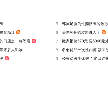
5
身
韩国足协为性贿赂丑闻致
6
贯穿浙江
美国AI开始攻击真人了
热
热
7
的门店之一将闭店
搬家报价570元 要5060
新
8
带来多大影响
名创优品一次性内裤 颜面
9
消
公务员医生休假了 窗口谁
新