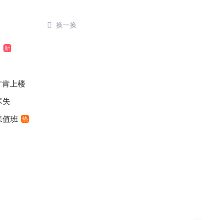

换一换
歉
新
元才肯上楼
尽失
来值班
热