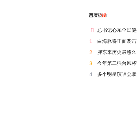


总书记心系全民健
1
白海豚将正面袭击
2
胖东来历史最悠久
3
今年第二强台风将
4
多个明星演唱会取