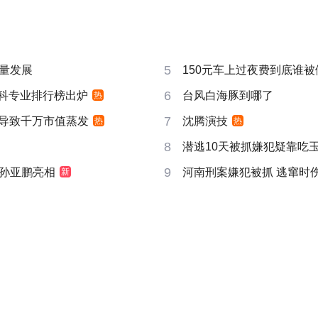
5
量发展
150元车上过夜费到底谁被
6
”本科专业排行榜出炉
台风白海豚到哪了
热
7
告导致千万市值蒸发
沈腾演技
热
热
8
潜逃10天被抓嫌犯疑靠吃
9
孙亚鹏亮相
河南刑案嫌犯被抓 逃窜时
新