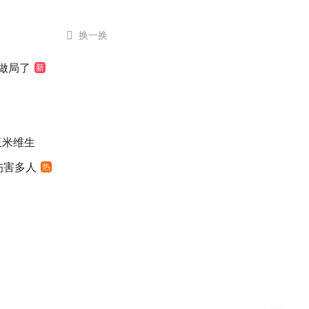

换一换
做局了
新
玉米维生
伤害多人
热