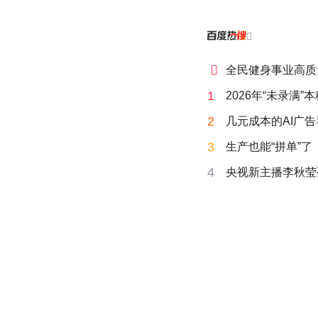


全民健身事业高质
1
2026年“未录满
2
几元成本的AI广
3
生产也能“拼单”了
4
央视新主播李秋莹